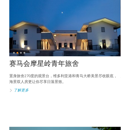
赛马会摩星岭青年旅舍
美
这座香
置身旅舍270度的观景台，维多利亚港和青马大桥美景尽收眼底，
展示
海景双人房更让你尽享日落景致。
了
了解更多